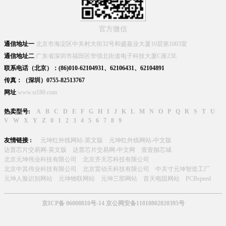
官方微信
通信地址一
北京市海淀区中关村大街32号和盛嘉业大厦10层第1003室
通信地址二
广东省深圳市福田区华强北街道电子科技大厦C座23E
联系电话（北京）：(86)010-62104931、62106431、62104891
传真：（深圳）0755-82513767
网址
www.st180.com
热卖型号:
A
B
C
D
E
F
G
H
I
J
K
L
M
N
O
P
Q
R
S
T
U
V
W
X
Y
Z
0
1
2
3
4
5
6
7
8
9
友情链接 :
元坤红外线网站-英文版
元坤红外线网站-中文版
达普芯片交易网-英文版
达普芯片交易网-中文网
壹壹捌芯城
北京元坤伟业科技有限公司
北京齐天芯科技有限公司
北京中其伟业科技有限公司
北京雷动天科技有限公司
中关寸元坤智造工厂
元坤人脸识别网站
元坤物联网站
元坤三部网站
首天电阻网站
PCBspeed
京ICP备 06008810号-14 京公网安备11010802020395号