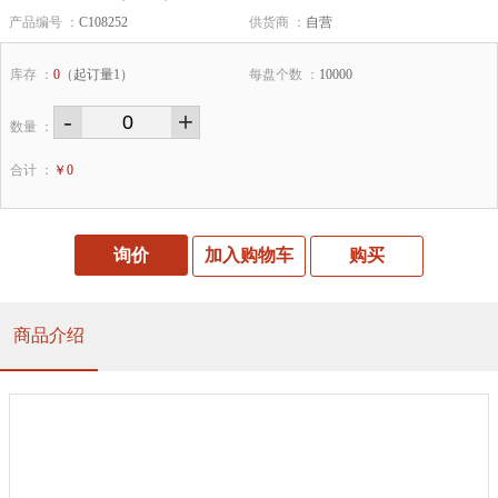
产品编号 ：
C108252
供货商 ：
自营
库存 ：
0
（起订量1）
每盘个数 ：
10000
-
+
数量 ：
合计 ：
￥
0
询价
加入购物车
购买
商品介绍