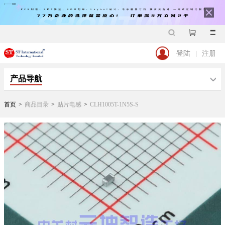
登陆
|
注册
产品导航
首页
>
商品目录
>
贴片电感
>
CLH1005T-1N5S-S