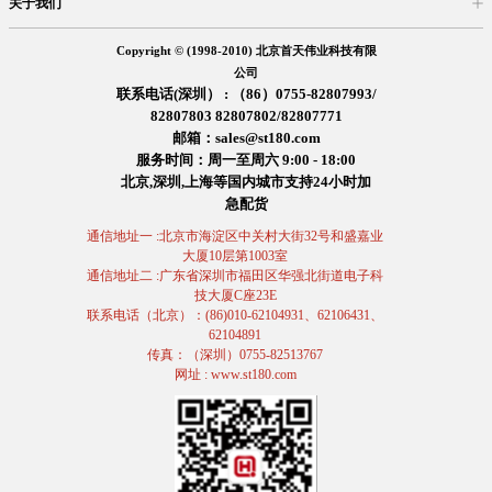
关于我们
入驻首天
在线留言
企业信息
交易信息
诚聘英才
售后服务
Copyright © (1998-2010) 北京首天伟业科技有限
公司
联系电话(深圳） : （86）0755-82807993/
82807803 82807802/82807771
邮箱：sales@st180.com
服务时间：周一至周六 9:00 - 18:00
北京,深圳,上海等国内城市支持24小时加
急配货
通信地址一 :北京市海淀区中关村大街32号和盛嘉业
大厦10层第1003室
通信地址二 :广东省深圳市福田区华强北街道电子科
技大厦C座23E
联系电话（北京）：(86)010-62104931、62106431、
62104891
传真：（深圳）0755-82513767
网址 : www.st180.com