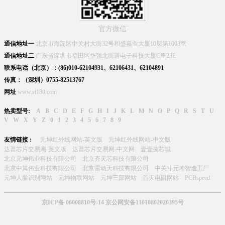
官方微信
通信地址一
北京市海淀区中关村大街32号和盛嘉业大厦10层第1003室
通信地址二
广东省深圳市福田区华强北街道电子科技大厦C座23E
联系电话（北京）：(86)010-62104931、62106431、62104891
传真：（深圳）0755-82513767
网址
www.st180.com
热卖型号:
A
B
C
D
E
F
G
H
I
J
K
L
M
N
O
P
Q
R
S
T
U
V
W
X
Y
Z
0
1
2
3
4
5
6
7
8
9
友情链接 :
元坤红外线网站-英文版
元坤红外线网站-中文版
达普芯片交易网-英文版
达普芯片交易网-中文网
壹壹捌芯城
北京元坤伟业科技有限公司
北京齐天芯科技有限公司
北京中其伟业科技有限公司
北京雷动天科技有限公司
中关寸元坤智造工厂
元坤人脸识别网站
元坤物联网站
元坤三部网站
首天电阻网站
PCBspeed
京ICP备 06008810号-14 京公网安备11010802020395号