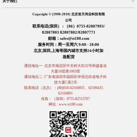
关于我们
入驻首天
在线留言
企业信息
交易信息
诚聘英才
售后服务
Copyright © (1998-2010) 北京首天伟业科技有限
公司
联系电话(深圳） : （86）0755-82807993/
82807803 82807802/82807771
邮箱：sales@st180.com
服务时间：周一至周六 9:00 - 18:00
北京,深圳,上海等国内城市支持24小时加
急配货
通信地址一 :北京市海淀区中关村大街32号和盛嘉业
大厦10层第1003室
通信地址二 :广东省深圳市福田区华强北街道电子科
技大厦C座23E
联系电话（北京）：(86)010-62104931、62106431、
62104891
传真：（深圳）0755-82513767
网址 : www.st180.com