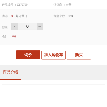
产品编号 ：
C172799
供货商 ：
自营
库存 ：
0
（起订量1）
每盘个数 ：
650
-
+
数量 ：
合计 ：
￥
0
询价
加入购物车
购买
商品介绍