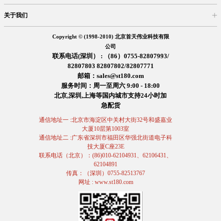
关于我们
入驻首天
在线留言
企业信息
交易信息
诚聘英才
售后服务
Copyright © (1998-2010) 北京首天伟业科技有限
公司
联系电话(深圳） : （86）0755-82807993/
82807803 82807802/82807771
邮箱：sales@st180.com
服务时间：周一至周六 9:00 - 18:00
北京,深圳,上海等国内城市支持24小时加
急配货
通信地址一 :北京市海淀区中关村大街32号和盛嘉业
大厦10层第1003室
通信地址二 :广东省深圳市福田区华强北街道电子科
技大厦C座23E
联系电话（北京）：(86)010-62104931、62106431、
62104891
传真：（深圳）0755-82513767
网址 : www.st180.com