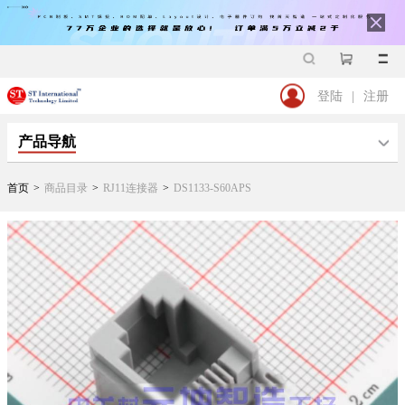
登陆
|
注册
产品导航
首页
>
商品目录
>
RJ11连接器
>
DS1133-S60APS