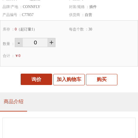
品牌/产地 ：
CONNFLY
封装/规格 ：
插件
产品编号 ：
C77857
供货商 ：
自营
库存 ：
0
（起订量1）
每盘个数 ：
30
-
+
数量 ：
合计 ：
￥
0
询价
加入购物车
购买
商品介绍