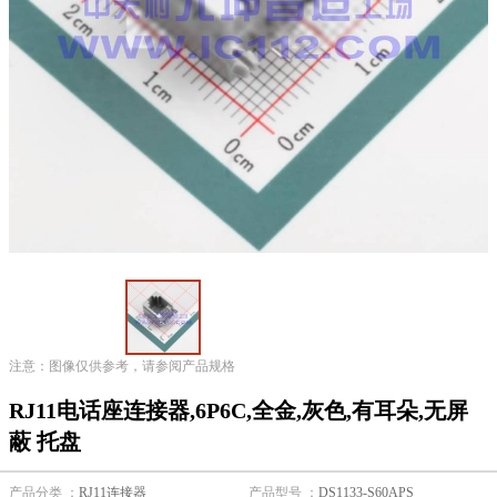
注意：图像仅供参考，请参阅产品规格
RJ11电话座连接器,6P6C,全金,灰色,有耳朵,无屏
蔽 托盘
产品分类 ：
RJ11连接器
产品型号 ：
DS1133-S60APS