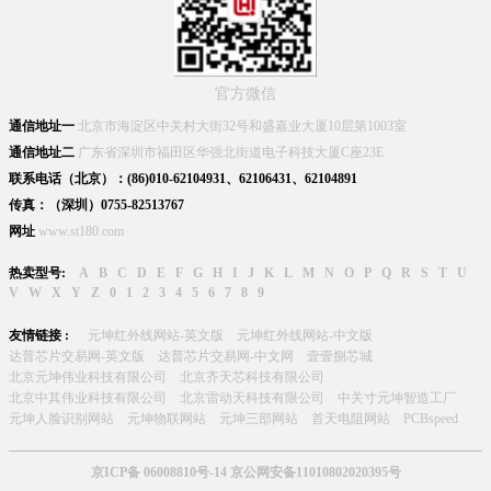
官方微信
通信地址一
北京市海淀区中关村大街32号和盛嘉业大厦10层第1003室
通信地址二
广东省深圳市福田区华强北街道电子科技大厦C座23E
联系电话（北京）：(86)010-62104931、62106431、62104891
传真：（深圳）0755-82513767
网址
www.st180.com
热卖型号:
A
B
C
D
E
F
G
H
I
J
K
L
M
N
O
P
Q
R
S
T
U
V
W
X
Y
Z
0
1
2
3
4
5
6
7
8
9
友情链接 :
元坤红外线网站-英文版
元坤红外线网站-中文版
达普芯片交易网-英文版
达普芯片交易网-中文网
壹壹捌芯城
北京元坤伟业科技有限公司
北京齐天芯科技有限公司
北京中其伟业科技有限公司
北京雷动天科技有限公司
中关寸元坤智造工厂
元坤人脸识别网站
元坤物联网站
元坤三部网站
首天电阻网站
PCBspeed
京ICP备 06008810号-14 京公网安备11010802020395号