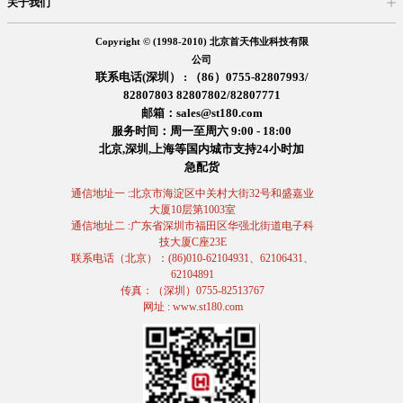
关于我们
入驻首天
在线留言
企业信息
交易信息
诚聘英才
售后服务
Copyright © (1998-2010) 北京首天伟业科技有限
公司
联系电话(深圳） : （86）0755-82807993/
82807803 82807802/82807771
邮箱：sales@st180.com
服务时间：周一至周六 9:00 - 18:00
北京,深圳,上海等国内城市支持24小时加
急配货
通信地址一 :北京市海淀区中关村大街32号和盛嘉业
大厦10层第1003室
通信地址二 :广东省深圳市福田区华强北街道电子科
技大厦C座23E
联系电话（北京）：(86)010-62104931、62106431、
62104891
传真：（深圳）0755-82513767
网址 : www.st180.com