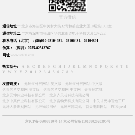
官方微信
通信地址一
北京市海淀区中关村大街32号和盛嘉业大厦10层第1003室
通信地址二
广东省深圳市福田区华强北街道电子科技大厦C座23E
联系电话（北京）：(86)010-62104931、62106431、62104891
传真：（深圳）0755-82513767
网址
www.st180.com
热卖型号:
A
B
C
D
E
F
G
H
I
J
K
L
M
N
O
P
Q
R
S
T
U
V
W
X
Y
Z
0
1
2
3
4
5
6
7
8
9
友情链接 :
元坤红外线网站-英文版
元坤红外线网站-中文版
达普芯片交易网-英文版
达普芯片交易网-中文网
壹壹捌芯城
北京元坤伟业科技有限公司
北京齐天芯科技有限公司
北京中其伟业科技有限公司
北京雷动天科技有限公司
中关寸元坤智造工厂
元坤人脸识别网站
元坤物联网站
元坤三部网站
首天电阻网站
PCBspeed
京ICP备 06008810号-14 京公网安备11010802020395号