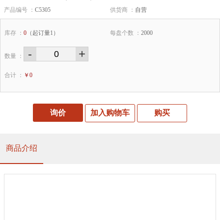
产品编号 ：
C5305
供货商 ：
自营
库存 ：
0
（起订量1）
每盘个数 ：
2000
-
+
数量 ：
合计 ：
￥
0
询价
加入购物车
购买
商品介绍