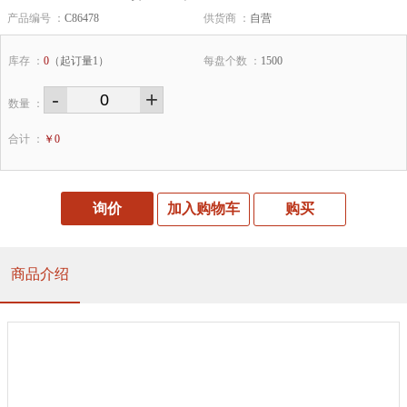
产品编号 ：
C86478
供货商 ：
自营
库存 ：
0
（起订量1）
每盘个数 ：
1500
-
+
数量 ：
合计 ：
￥
0
询价
加入购物车
购买
商品介绍