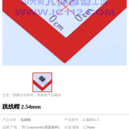
注意：图像仅供参考，请参阅产品规格
跳线帽 2.54mm
产品分类 ：
短路帽
产品型号 ：
2-382811-1
品牌/产地 ：
TE Connectivity(美国泰科)
封装/规格 ：
2.54mm