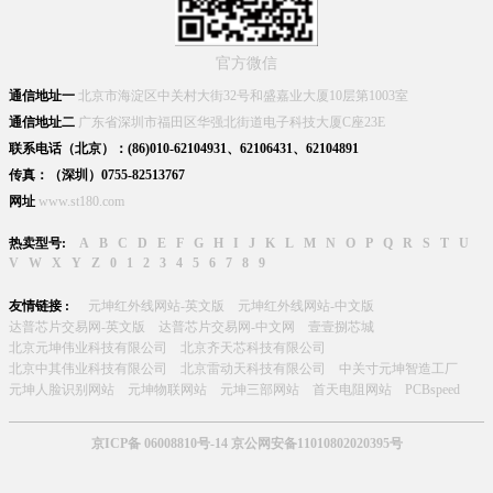
官方微信
通信地址一
北京市海淀区中关村大街32号和盛嘉业大厦10层第1003室
通信地址二
广东省深圳市福田区华强北街道电子科技大厦C座23E
联系电话（北京）：(86)010-62104931、62106431、62104891
传真：（深圳）0755-82513767
网址
www.st180.com
热卖型号:
A
B
C
D
E
F
G
H
I
J
K
L
M
N
O
P
Q
R
S
T
U
V
W
X
Y
Z
0
1
2
3
4
5
6
7
8
9
友情链接 :
元坤红外线网站-英文版
元坤红外线网站-中文版
达普芯片交易网-英文版
达普芯片交易网-中文网
壹壹捌芯城
北京元坤伟业科技有限公司
北京齐天芯科技有限公司
北京中其伟业科技有限公司
北京雷动天科技有限公司
中关寸元坤智造工厂
元坤人脸识别网站
元坤物联网站
元坤三部网站
首天电阻网站
PCBspeed
京ICP备 06008810号-14 京公网安备11010802020395号