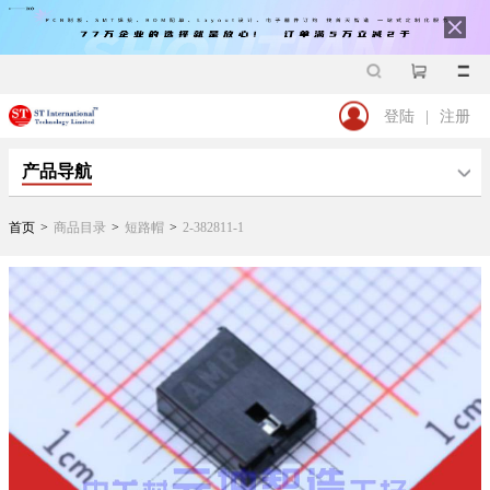
登陆
|
注册
产品导航
首页
>
商品目录
>
短路帽
>
2-382811-1