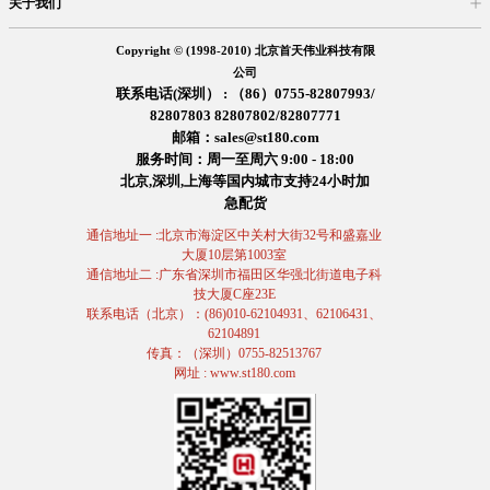
关于我们
入驻首天
在线留言
企业信息
交易信息
诚聘英才
售后服务
Copyright © (1998-2010) 北京首天伟业科技有限
公司
联系电话(深圳） : （86）0755-82807993/
82807803 82807802/82807771
邮箱：sales@st180.com
服务时间：周一至周六 9:00 - 18:00
北京,深圳,上海等国内城市支持24小时加
急配货
通信地址一 :北京市海淀区中关村大街32号和盛嘉业
大厦10层第1003室
通信地址二 :广东省深圳市福田区华强北街道电子科
技大厦C座23E
联系电话（北京）：(86)010-62104931、62106431、
62104891
传真：（深圳）0755-82513767
网址 : www.st180.com