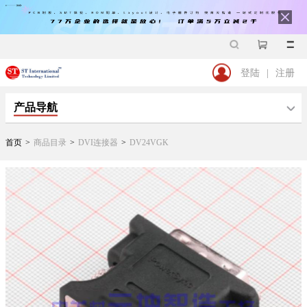
登陆
|
注册
产品导航
首页
>
商品目录
>
DVI连接器
>
DV24VGK