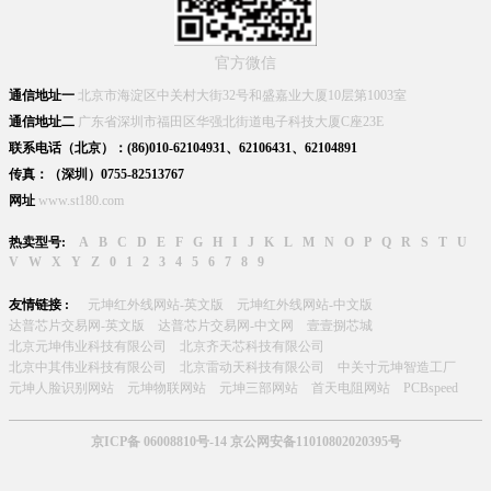
官方微信
通信地址一
北京市海淀区中关村大街32号和盛嘉业大厦10层第1003室
通信地址二
广东省深圳市福田区华强北街道电子科技大厦C座23E
联系电话（北京）：(86)010-62104931、62106431、62104891
传真：（深圳）0755-82513767
网址
www.st180.com
热卖型号:
A
B
C
D
E
F
G
H
I
J
K
L
M
N
O
P
Q
R
S
T
U
V
W
X
Y
Z
0
1
2
3
4
5
6
7
8
9
友情链接 :
元坤红外线网站-英文版
元坤红外线网站-中文版
达普芯片交易网-英文版
达普芯片交易网-中文网
壹壹捌芯城
北京元坤伟业科技有限公司
北京齐天芯科技有限公司
北京中其伟业科技有限公司
北京雷动天科技有限公司
中关寸元坤智造工厂
元坤人脸识别网站
元坤物联网站
元坤三部网站
首天电阻网站
PCBspeed
京ICP备 06008810号-14 京公网安备11010802020395号