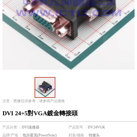
注意：图像仅供参考，请参阅产品规格
DVI 24+5對VGA鍍金轉接頭
产品分类 ：
DVI连接器
产品型号 ：
DV24VGK
品牌/产地 ：
包尔星克(PowerSync)
封装/规格 ：
转接头