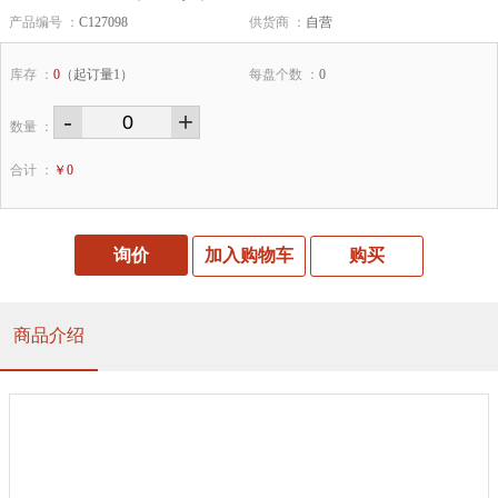
产品编号 ：
C127098
供货商 ：
自营
库存 ：
0
（起订量1）
每盘个数 ：
0
-
+
数量 ：
合计 ：
￥
0
询价
加入购物车
购买
商品介绍