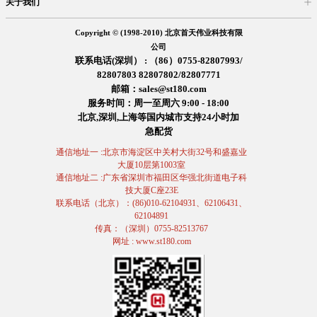
关于我们
入驻首天
在线留言
企业信息
交易信息
诚聘英才
售后服务
Copyright © (1998-2010) 北京首天伟业科技有限
公司
联系电话(深圳） : （86）0755-82807993/
82807803 82807802/82807771
邮箱：sales@st180.com
服务时间：周一至周六 9:00 - 18:00
北京,深圳,上海等国内城市支持24小时加
急配货
通信地址一 :北京市海淀区中关村大街32号和盛嘉业
大厦10层第1003室
通信地址二 :广东省深圳市福田区华强北街道电子科
技大厦C座23E
联系电话（北京）：(86)010-62104931、62106431、
62104891
传真：（深圳）0755-82513767
网址 : www.st180.com