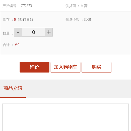
产品编号 ：
C72873
供货商 ：
自营
库存 ：
0
（起订量1）
每盘个数 ：
3000
-
+
数量 ：
合计 ：
￥
0
询价
加入购物车
购买
商品介绍