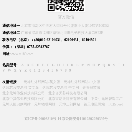
官方微信
通信地址一
北京市海淀区中关村大街32号和盛嘉业大厦10层第1003室
通信地址二
广东省深圳市福田区华强北街道电子科技大厦C座23E
联系电话（北京）：(86)010-62104931、62106431、62104891
传真：（深圳）0755-82513767
网址
www.st180.com
热卖型号:
A
B
C
D
E
F
G
H
I
J
K
L
M
N
O
P
Q
R
S
T
U
V
W
X
Y
Z
0
1
2
3
4
5
6
7
8
9
友情链接 :
元坤红外线网站-英文版
元坤红外线网站-中文版
达普芯片交易网-英文版
达普芯片交易网-中文网
壹壹捌芯城
北京元坤伟业科技有限公司
北京齐天芯科技有限公司
北京中其伟业科技有限公司
北京雷动天科技有限公司
中关寸元坤智造工厂
元坤人脸识别网站
元坤物联网站
元坤三部网站
首天电阻网站
PCBspeed
京ICP备 06008810号-14 京公网安备11010802020395号