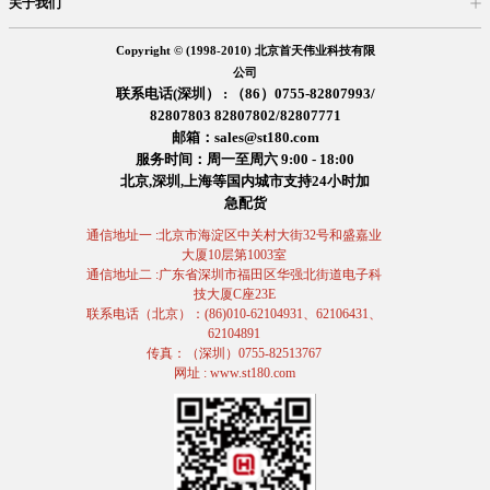
关于我们
入驻首天
在线留言
企业信息
交易信息
诚聘英才
售后服务
Copyright © (1998-2010) 北京首天伟业科技有限
公司
联系电话(深圳） : （86）0755-82807993/
82807803 82807802/82807771
邮箱：sales@st180.com
服务时间：周一至周六 9:00 - 18:00
北京,深圳,上海等国内城市支持24小时加
急配货
通信地址一 :北京市海淀区中关村大街32号和盛嘉业
大厦10层第1003室
通信地址二 :广东省深圳市福田区华强北街道电子科
技大厦C座23E
联系电话（北京）：(86)010-62104931、62106431、
62104891
传真：（深圳）0755-82513767
网址 : www.st180.com