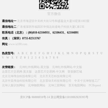
官方微信
通信地址一
北京市海淀区中关村大街32号和盛嘉业大厦10层第1003室
通信地址二
广东省深圳市福田区华强北街道电子科技大厦C座23E
联系电话（北京）：(86)010-62104931、62106431、62104891
传真：（深圳）0755-82513767
网址
www.st180.com
热卖型号:
A
B
C
D
E
F
G
H
I
J
K
L
M
N
O
P
Q
R
S
T
U
V
W
X
Y
Z
0
1
2
3
4
5
6
7
8
9
友情链接 :
元坤红外线网站-英文版
元坤红外线网站-中文版
达普芯片交易网-英文版
达普芯片交易网-中文网
壹壹捌芯城
北京元坤伟业科技有限公司
北京齐天芯科技有限公司
北京中其伟业科技有限公司
北京雷动天科技有限公司
中关寸元坤智造工厂
元坤人脸识别网站
元坤物联网站
元坤三部网站
首天电阻网站
PCBspeed
京ICP备 06008810号-14 京公网安备11010802020395号