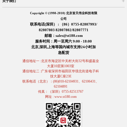
关于我们
入驻首天
在线留言
企业信息
交易信息
诚聘英才
售后服务
Copyright © (1998-2010) 北京首天伟业科技有限
公司
联系电话(深圳） : （86）0755-82807993/
82807803 82807802/82807771
邮箱：sales@st180.com
服务时间：周一至周六 9:00 - 18:00
北京,深圳,上海等国内城市支持24小时加
急配货
通信地址一 :北京市海淀区中关村大街32号和盛嘉业
大厦10层第1003室
通信地址二 :广东省深圳市福田区华强北街道电子科
技大厦C座23E
联系电话（北京）：(86)010-62104931、62106431、
62104891
传真：（深圳）0755-82513767
网址 : www.st180.com