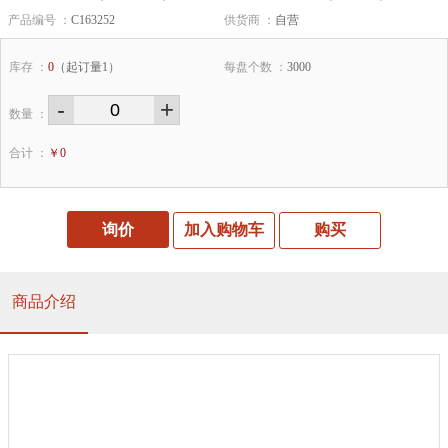
产品编号 ：
C163252
供货商 ：
自营
库存 ：
0
（起订量1）
每盘个数 ：
3000
-
+
数量 ：
合计 ：
￥
0
询价
加入购物车
购买
商品介绍