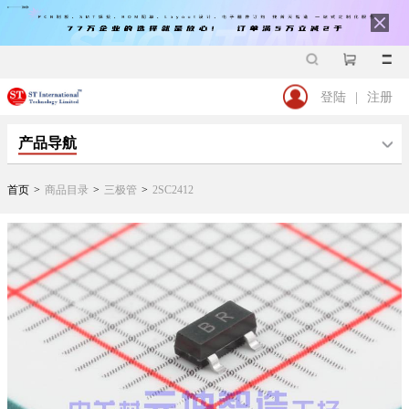
登陆
|
注册
产品导航
首页
>
商品目录
>
三极管
>
2SC2412