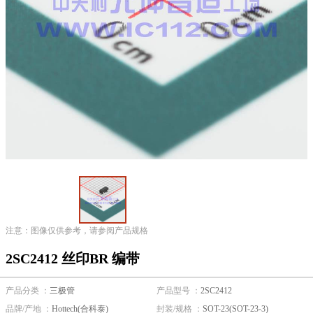
注意：图像仅供参考，请参阅产品规格
2SC2412 丝印BR 编带
产品分类 ：
三极管
产品型号 ：
2SC2412
品牌/产地 ：
Hottech(合科泰)
封装/规格 ：
SOT-23(SOT-23-3)