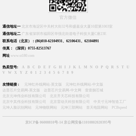
官方微信
通信地址一
北京市海淀区中关村大街32号和盛嘉业大厦10层第1003室
通信地址二
广东省深圳市福田区华强北街道电子科技大厦C座23E
联系电话（北京）：(86)010-62104931、62106431、62104891
传真：（深圳）0755-82513767
网址
www.st180.com
热卖型号:
A
B
C
D
E
F
G
H
I
J
K
L
M
N
O
P
Q
R
S
T
U
V
W
X
Y
Z
0
1
2
3
4
5
6
7
8
9
友情链接 :
元坤红外线网站-英文版
元坤红外线网站-中文版
达普芯片交易网-英文版
达普芯片交易网-中文网
壹壹捌芯城
北京元坤伟业科技有限公司
北京齐天芯科技有限公司
北京中其伟业科技有限公司
北京雷动天科技有限公司
中关寸元坤智造工厂
元坤人脸识别网站
元坤物联网站
元坤三部网站
首天电阻网站
PCBspeed
京ICP备 06008810号-14 京公网安备11010802020395号