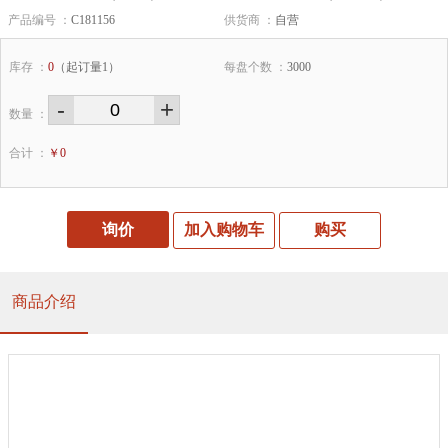
产品编号 ：
C181156
供货商 ：
自营
库存 ：
0
（起订量1）
每盘个数 ：
3000
-
+
数量 ：
合计 ：
￥
0
询价
加入购物车
购买
商品介绍