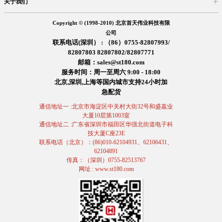
关于我们
入驻首天
在线留言
企业信息
交易信息
诚聘英才
售后服务
Copyright © (1998-2010) 北京首天伟业科技有限
公司
联系电话(深圳） : （86）0755-82807993/
82807803 82807802/82807771
邮箱：sales@st180.com
服务时间：周一至周六 9:00 - 18:00
北京,深圳,上海等国内城市支持24小时加
急配货
通信地址一 :北京市海淀区中关村大街32号和盛嘉业
大厦10层第1003室
通信地址二 :广东省深圳市福田区华强北街道电子科
技大厦C座23E
联系电话（北京）：(86)010-62104931、62106431、
62104891
传真：（深圳）0755-82513767
网址 : www.st180.com