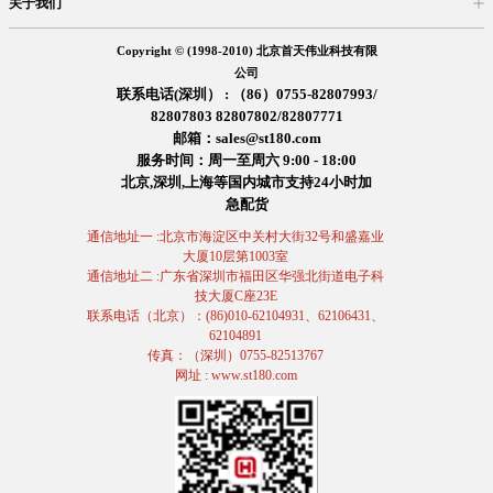
关于我们
入驻首天
在线留言
企业信息
交易信息
诚聘英才
售后服务
Copyright © (1998-2010) 北京首天伟业科技有限
公司
联系电话(深圳） : （86）0755-82807993/
82807803 82807802/82807771
邮箱：sales@st180.com
服务时间：周一至周六 9:00 - 18:00
北京,深圳,上海等国内城市支持24小时加
急配货
通信地址一 :北京市海淀区中关村大街32号和盛嘉业
大厦10层第1003室
通信地址二 :广东省深圳市福田区华强北街道电子科
技大厦C座23E
联系电话（北京）：(86)010-62104931、62106431、
62104891
传真：（深圳）0755-82513767
网址 : www.st180.com