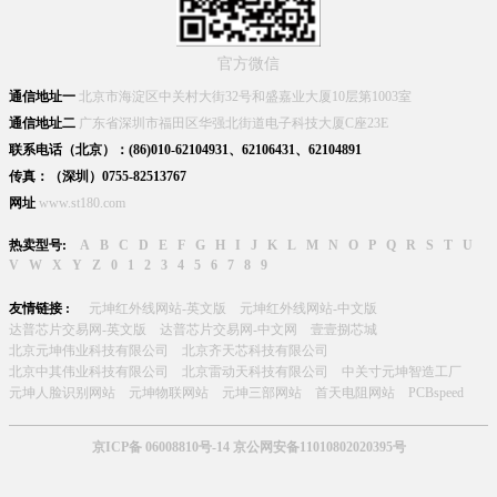
官方微信
通信地址一
北京市海淀区中关村大街32号和盛嘉业大厦10层第1003室
通信地址二
广东省深圳市福田区华强北街道电子科技大厦C座23E
联系电话（北京）：(86)010-62104931、62106431、62104891
传真：（深圳）0755-82513767
网址
www.st180.com
热卖型号:
A
B
C
D
E
F
G
H
I
J
K
L
M
N
O
P
Q
R
S
T
U
V
W
X
Y
Z
0
1
2
3
4
5
6
7
8
9
友情链接 :
元坤红外线网站-英文版
元坤红外线网站-中文版
达普芯片交易网-英文版
达普芯片交易网-中文网
壹壹捌芯城
北京元坤伟业科技有限公司
北京齐天芯科技有限公司
北京中其伟业科技有限公司
北京雷动天科技有限公司
中关寸元坤智造工厂
元坤人脸识别网站
元坤物联网站
元坤三部网站
首天电阻网站
PCBspeed
京ICP备 06008810号-14 京公网安备11010802020395号