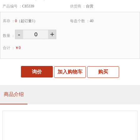
产品编号 ：
C85339
供货商 ：
自营
库存 ：
0
（起订量1）
每盘个数 ：
40
-
+
数量 ：
合计 ：
￥
0
询价
加入购物车
购买
商品介绍