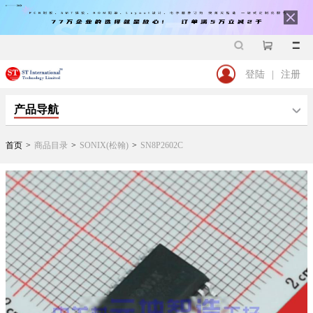
登陆
|
注册
产品导航
首页
>
商品目录
>
SONIX(松翰)
>
SN8P2602C