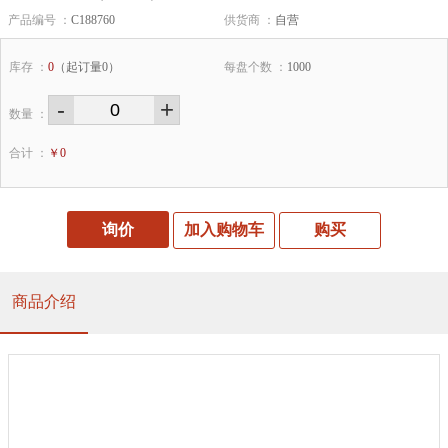
产品编号 ：
C188760
供货商 ：
自营
库存 ：
0
（起订量0）
每盘个数 ：
1000
-
+
数量 ：
合计 ：
￥
0
询价
加入购物车
购买
商品介绍