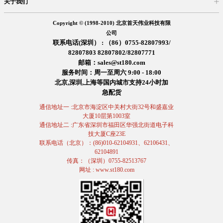
关于我们
入驻首天
在线留言
企业信息
交易信息
诚聘英才
售后服务
Copyright © (1998-2010) 北京首天伟业科技有限
公司
联系电话(深圳） : （86）0755-82807993/
82807803 82807802/82807771
邮箱：sales@st180.com
服务时间：周一至周六 9:00 - 18:00
北京,深圳,上海等国内城市支持24小时加
急配货
通信地址一 :北京市海淀区中关村大街32号和盛嘉业
大厦10层第1003室
通信地址二 :广东省深圳市福田区华强北街道电子科
技大厦C座23E
联系电话（北京）：(86)010-62104931、62106431、
62104891
传真：（深圳）0755-82513767
网址 : www.st180.com