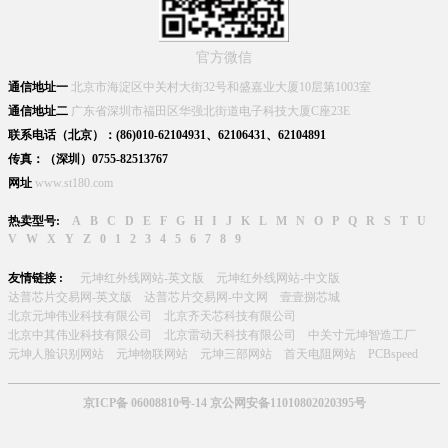
官方微信
通信地址一
北京市海淀区中关村大街32号和盛嘉业大厦10层第1003室
通信地址二
广东省深圳市福田区华强北街道电子科技大厦C座23E
联系电话（北京）：(86)010-62104931、62106431、62104891
传真：（深圳）0755-82513767
网址
www.st180.com
热卖型号:
A
B
C
D
E
F
G
H
I
J
K
L
M
N
O
P
Q
R
S
T
U
V
W
X
Y
Z
0
1
2
3
4
5
6
7
8
9
友情链接 :
元坤红外线网站-英文版
元坤红外线网站-中文版
达普芯片交易网-英文版
达普芯片交易网-中文网
壹壹捌芯城
北京元坤伟业科技有限公司
北京齐天芯科技有限公司
北京中其伟业科技有限公司
北京雷动天科技有限公司
中关寸元坤智造工厂
元坤人脸识别网站
元坤物联网站
元坤三部网站
首天电阻网站
PCBspeed
京ICP备 06008810号-14 京公网安备11010802020395号