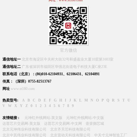
网址 : www.st180.com
官方微信
通信地址一
北京市海淀区中关村大街32号和盛嘉业大厦10层第1003室
通信地址二
广东省深圳市福田区华强北街道电子科技大厦C座23E
联系电话（北京）：(86)010-62104931、62106431、62104891
传真：（深圳）0755-82513767
网址
www.st180.com
热卖型号:
A
B
C
D
E
F
G
H
I
J
K
L
M
N
O
P
Q
R
S
T
U
V
W
X
Y
Z
0
1
2
3
4
5
6
7
8
9
友情链接 :
元坤红外线网站-英文版
元坤红外线网站-中文版
达普芯片交易网-英文版
达普芯片交易网-中文网
壹壹捌芯城
北京元坤伟业科技有限公司
北京齐天芯科技有限公司
北京中其伟业科技有限公司
北京雷动天科技有限公司
中关寸元坤智造工厂