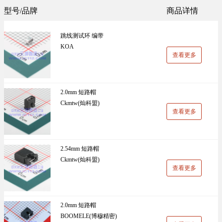
Sunlord(顺络)(1305)
TDK(1202)
型号/品牌
商品详情
万能板(14)
电阻(19)
VISHAY(威世)(1091)
BOOMELE(博穆精密)(1024)
跳线测试环 编带
UniOhm台湾厚声（授权代理）(983)
CJ江苏长电（授权代理）(930)
KOA
查看更多
国产(926)
SRD(圣融达)(811)
台湾大毅(804)
CCO(千志电子)(794)
2.0mm 短路帽
Ckmtw(灿科盟)
LINEAR(凌特)(728)
AISHI(艾华集团)(668)
查看更多
ST(先科)(660)
Nexperia(安世)(651)
ADI(亚德诺)(629)
Infineon(英飞凌)(624)
2.54mm 短路帽
Ckmtw(灿科盟)
HKR(香港电阻)(619)
MAXIM(美信)(597)
查看更多
2.0mm 短路帽
BOOMELE(博穆精密)