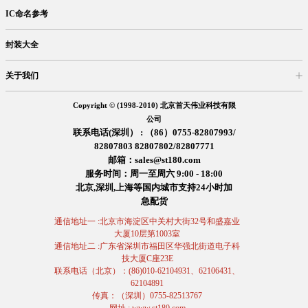
IC命名参考
封装大全
关于我们
入驻首天
在线留言
企业信息
交易信息
诚聘英才
售后服务
Copyright © (1998-2010) 北京首天伟业科技有限
公司
联系电话(深圳） : （86）0755-82807993/
82807803 82807802/82807771
邮箱：sales@st180.com
服务时间：周一至周六 9:00 - 18:00
北京,深圳,上海等国内城市支持24小时加
急配货
通信地址一 :北京市海淀区中关村大街32号和盛嘉业
大厦10层第1003室
通信地址二 :广东省深圳市福田区华强北街道电子科
技大厦C座23E
联系电话（北京）：(86)010-62104931、62106431、
62104891
传真：（深圳）0755-82513767