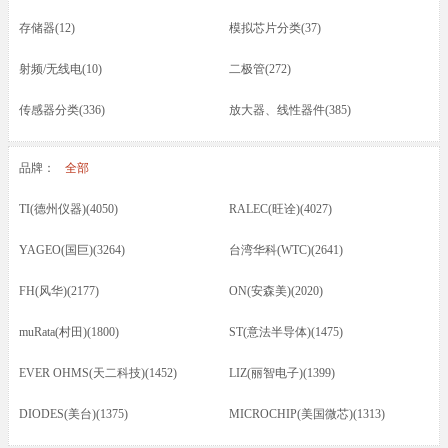
存储器(12)
模拟芯片分类(37)
射频/无线电(10)
二极管(272)
传感器分类(336)
放大器、线性器件(385)
接口芯片分类(166)
驱动器(8)
品牌：
全部
电容(217)
晶振(70)
TI(德州仪器)(4050)
RALEC(旺诠)(4027)
光耦/发光管/红外(46)
晶体管类(73)
YAGEO(国巨)(3264)
台湾华科(WTC)(2641)
电感/磁珠/变压器(74)
蜂鸣器/扬声器/咪头(12)
FH(风华)(2177)
ON(安森美)(2020)
保险丝(16)
按键开关/继电器(87)
muRata(村田)(1800)
ST(意法半导体)(1475)
五金类/其他(23)
线材/焊接材料(61)
EVER OHMS(天二科技)(1452)
LIZ(丽智电子)(1399)
电源电池(61)
连接器分类(52)
DIODES(美台)(1375)
MICROCHIP(美国微芯)(1313)
马达(3)
滤波器(7)