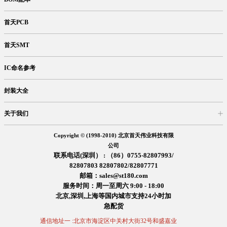
首天PCB
首天SMT
IC命名参考
封装大全
关于我们
入驻首天
在线留言
企业信息
交易信息
诚聘英才
售后服务
Copyright © (1998-2010) 北京首天伟业科技有限
公司
联系电话(深圳） : （86）0755-82807993/
82807803 82807802/82807771
邮箱：sales@st180.com
服务时间：周一至周六 9:00 - 18:00
北京,深圳,上海等国内城市支持24小时加
急配货
通信地址一 :北京市海淀区中关村大街32号和盛嘉业