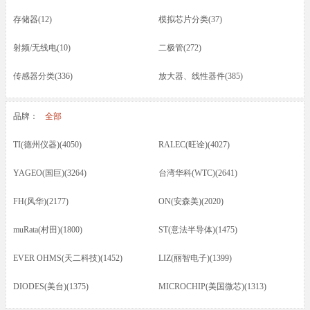
存储器(12)
模拟芯片分类(37)
射频/无线电(10)
二极管(272)
传感器分类(336)
放大器、线性器件(385)
接口芯片分类(166)
驱动器(8)
品牌：
全部
电容(217)
晶振(70)
TI(德州仪器)(4050)
RALEC(旺诠)(4027)
光耦/发光管/红外(46)
晶体管类(73)
YAGEO(国巨)(3264)
台湾华科(WTC)(2641)
电感/磁珠/变压器(74)
蜂鸣器/扬声器/咪头(12)
FH(风华)(2177)
ON(安森美)(2020)
保险丝(16)
按键开关/继电器(87)
muRata(村田)(1800)
ST(意法半导体)(1475)
五金类/其他(23)
线材/焊接材料(61)
EVER OHMS(天二科技)(1452)
LIZ(丽智电子)(1399)
电源电池(61)
连接器分类(52)
DIODES(美台)(1375)
MICROCHIP(美国微芯)(1313)
马达(3)
滤波器(7)