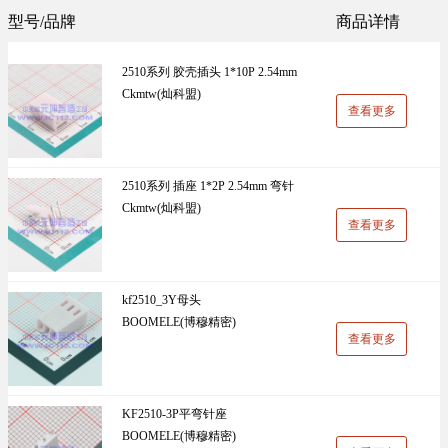
Sunlord(顺络)(1305)
TDK(1202)
型号/品牌
商品详情
万能板(14)
电阻(19)
VISHAY(威世)(1091)
BOOMELE(博穆精密)(1024)
2510系列 胶壳插头 1*10P 2.54mm
UniOhm台湾厚声（授权代理）(983)
CJ江苏长电（授权代理）(930)
Ckmtw(灿科盟)
查看更多
国产(926)
SRD(圣融达)(811)
台湾大毅(804)
CCO(千志电子)(794)
2510系列 插座 1*2P 2.54mm 弯针
Ckmtw(灿科盟)
LINEAR(凌特)(728)
AISHI(艾华集团)(668)
查看更多
ST(先科)(660)
Nexperia(安世)(651)
ADI(亚德诺)(629)
Infineon(英飞凌)(624)
kf2510_3Y母头
BOOMELE(博穆精密)
HKR(香港电阻)(619)
MAXIM(美信)(597)
查看更多
KF2510-3P平弯针座
BOOMELE(博穆精密)