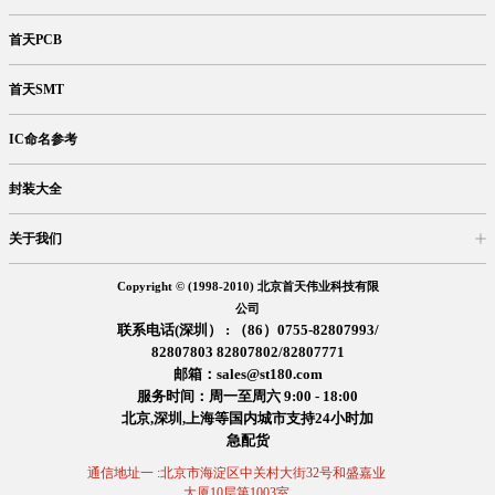
首天PCB
首天SMT
IC命名参考
封装大全
关于我们
入驻首天
在线留言
企业信息
交易信息
诚聘英才
售后服务
Copyright © (1998-2010) 北京首天伟业科技有限
公司
联系电话(深圳） : （86）0755-82807993/
82807803 82807802/82807771
邮箱：sales@st180.com
服务时间：周一至周六 9:00 - 18:00
北京,深圳,上海等国内城市支持24小时加
急配货
通信地址一 :北京市海淀区中关村大街32号和盛嘉业
大厦10层第1003室