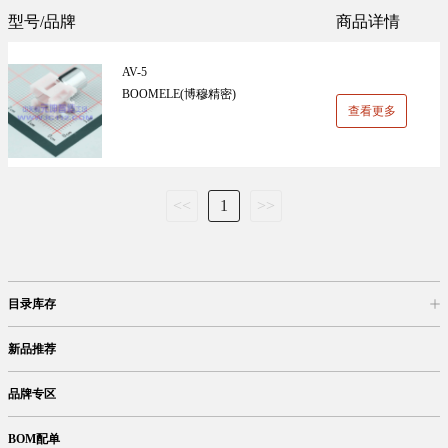
Sunlord(顺络)(1305)
TDK(1202)
型号/品牌
商品详情
万能板(14)
电阻(19)
VISHAY(威世)(1091)
BOOMELE(博穆精密)(1024)
AV-5
UniOhm台湾厚声（授权代理）(983)
CJ江苏长电（授权代理）(930)
BOOMELE(博穆精密)
查看更多
国产(926)
SRD(圣融达)(811)
台湾大毅(804)
CCO(千志电子)(794)
<<
1
>>
LINEAR(凌特)(728)
AISHI(艾华集团)(668)
ST(先科)(660)
Nexperia(安世)(651)
ADI(亚德诺)(629)
Infineon(英飞凌)(624)
目录库存
HKR(香港电阻)(619)
MAXIM(美信)(597)
商品目录
库存查询
网上订购
新品推荐
品牌专区
BOM配单