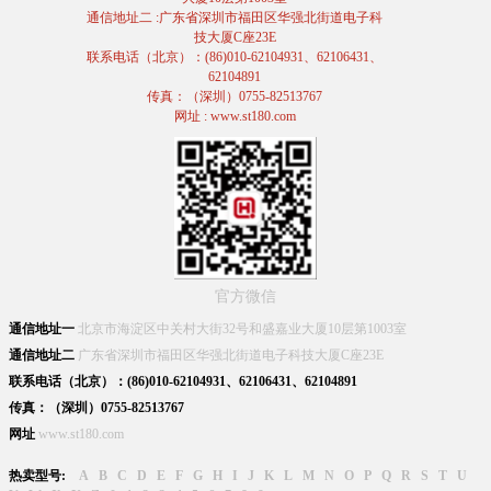
通信地址二 :广东省深圳市福田区华强北街道电子科
技大厦C座23E
联系电话（北京）：(86)010-62104931、62106431、
62104891
传真：（深圳）0755-82513767
网址 : www.st180.com
官方微信
通信地址一
北京市海淀区中关村大街32号和盛嘉业大厦10层第1003室
通信地址二
广东省深圳市福田区华强北街道电子科技大厦C座23E
联系电话（北京）：(86)010-62104931、62106431、62104891
传真：（深圳）0755-82513767
网址
www.st180.com
热卖型号:
A
B
C
D
E
F
G
H
I
J
K
L
M
N
O
P
Q
R
S
T
U