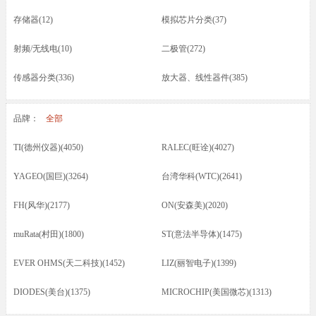
存储器(12)
模拟芯片分类(37)
射频/无线电(10)
二极管(272)
传感器分类(336)
放大器、线性器件(385)
接口芯片分类(166)
驱动器(8)
品牌：
全部
电容(217)
晶振(70)
TI(德州仪器)(4050)
RALEC(旺诠)(4027)
光耦/发光管/红外(46)
晶体管类(73)
YAGEO(国巨)(3264)
台湾华科(WTC)(2641)
电感/磁珠/变压器(74)
蜂鸣器/扬声器/咪头(12)
FH(风华)(2177)
ON(安森美)(2020)
保险丝(16)
按键开关/继电器(87)
muRata(村田)(1800)
ST(意法半导体)(1475)
五金类/其他(23)
线材/焊接材料(61)
EVER OHMS(天二科技)(1452)
LIZ(丽智电子)(1399)
电源电池(61)
连接器分类(52)
DIODES(美台)(1375)
MICROCHIP(美国微芯)(1313)
马达(3)
滤波器(7)