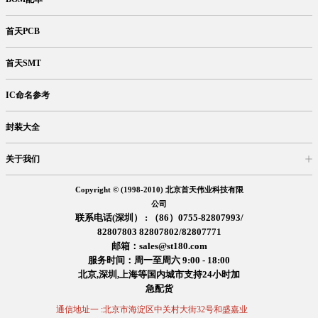
首天PCB
首天SMT
IC命名参考
封装大全
关于我们
入驻首天
在线留言
企业信息
交易信息
诚聘英才
售后服务
Copyright © (1998-2010) 北京首天伟业科技有限
公司
联系电话(深圳） : （86）0755-82807993/
82807803 82807802/82807771
邮箱：sales@st180.com
服务时间：周一至周六 9:00 - 18:00
北京,深圳,上海等国内城市支持24小时加
急配货
通信地址一 :北京市海淀区中关村大街32号和盛嘉业