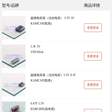
Sunlord(顺络)(1305)
TDK(1202)
型号/品牌
商品详情
万能板(14)
电阻(19)
VISHAY(威世)(1091)
BOOMELE(博穆精密)(1024)
超级电容器（法拉电容） 5.5V 1F
UniOhm台湾厚声（授权代理）(983)
CJ江苏长电（授权代理）(930)
KAMCAP(凯美)
查看更多
国产(926)
SRD(圣融达)(811)
台湾大毅(804)
CCO(千志电子)(794)
3.3F 3V
VINATech
LINEAR(凌特)(728)
AISHI(艾华集团)(668)
查看更多
ST(先科)(660)
Nexperia(安世)(651)
ADI(亚德诺)(629)
Infineon(英飞凌)(624)
超级电容器（法拉电容）5.5V 0.1F
KAMCAP(凯美)
HKR(香港电阻)(619)
MAXIM(美信)(597)
查看更多
0.47F 5.5V
KORCHIP(高奇普)