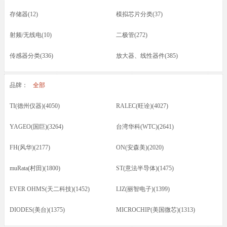
存储器(12)
模拟芯片分类(37)
射频/无线电(10)
二极管(272)
传感器分类(336)
放大器、线性器件(385)
接口芯片分类(166)
驱动器(8)
品牌：
全部
电容(217)
晶振(70)
TI(德州仪器)(4050)
RALEC(旺诠)(4027)
光耦/发光管/红外(46)
晶体管类(73)
YAGEO(国巨)(3264)
台湾华科(WTC)(2641)
电感/磁珠/变压器(74)
蜂鸣器/扬声器/咪头(12)
FH(风华)(2177)
ON(安森美)(2020)
保险丝(16)
按键开关/继电器(87)
muRata(村田)(1800)
ST(意法半导体)(1475)
五金类/其他(23)
线材/焊接材料(61)
EVER OHMS(天二科技)(1452)
LIZ(丽智电子)(1399)
电源电池(61)
连接器分类(52)
DIODES(美台)(1375)
MICROCHIP(美国微芯)(1313)
马达(3)
滤波器(7)