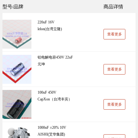
Sunlord(顺络)(1305)
TDK(1202)
型号/品牌
商品详情
万能板(14)
电阻(19)
VISHAY(威世)(1091)
BOOMELE(博穆精密)(1024)
220uF 16V
UniOhm台湾厚声（授权代理）(983)
CJ江苏长电（授权代理）(930)
lelon(台湾立隆)
查看更多
国产(926)
SRD(圣融达)(811)
台湾大毅(804)
CCO(千志电子)(794)
铝电解电容450V 22uF
元坤
LINEAR(凌特)(728)
AISHI(艾华集团)(668)
查看更多
ST(先科)(660)
Nexperia(安世)(651)
ADI(亚德诺)(629)
Infineon(英飞凌)(624)
100uF 450V
CapXon（台湾丰宾）
HKR(香港电阻)(619)
MAXIM(美信)(597)
查看更多
1000uF ±20% 10V
AISHI(艾华集团)