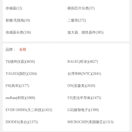
存储器(12)
模拟芯片分类(37)
射频/无线电(10)
二极管(272)
传感器分类(336)
放大器、线性器件(385)
接口芯片分类(166)
驱动器(8)
品牌：
全部
电容(217)
晶振(70)
TI(德州仪器)(4050)
RALEC(旺诠)(4027)
光耦/发光管/红外(46)
晶体管类(73)
YAGEO(国巨)(3264)
台湾华科(WTC)(2641)
电感/磁珠/变压器(74)
蜂鸣器/扬声器/咪头(12)
FH(风华)(2177)
ON(安森美)(2020)
保险丝(16)
按键开关/继电器(87)
muRata(村田)(1800)
ST(意法半导体)(1475)
五金类/其他(23)
线材/焊接材料(61)
EVER OHMS(天二科技)(1452)
LIZ(丽智电子)(1399)
电源电池(61)
连接器分类(52)
DIODES(美台)(1375)
MICROCHIP(美国微芯)(1313)
马达(3)
滤波器(7)