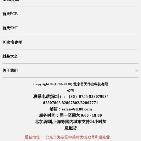
首天PCB
首天SMT
IC命名参考
封装大全
关于我们
入驻首天
在线留言
企业信息
交易信息
诚聘英才
售后服务
Copyright © (1998-2010) 北京首天伟业科技有限
公司
联系电话(深圳） : （86）0755-82807993/
82807803 82807802/82807771
邮箱：sales@st180.com
服务时间：周一至周六 9:00 - 18:00
北京,深圳,上海等国内城市支持24小时加
急配货
通信地址一 :北京市海淀区中关村大街32号和盛嘉业