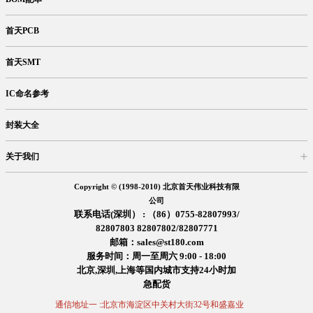
首天PCB
首天SMT
IC命名参考
封装大全
关于我们
入驻首天
在线留言
企业信息
交易信息
诚聘英才
售后服务
Copyright © (1998-2010) 北京首天伟业科技有限
公司
联系电话(深圳） : （86）0755-82807993/
82807803 82807802/82807771
邮箱：sales@st180.com
服务时间：周一至周六 9:00 - 18:00
北京,深圳,上海等国内城市支持24小时加
急配货
通信地址一 :北京市海淀区中关村大街32号和盛嘉业