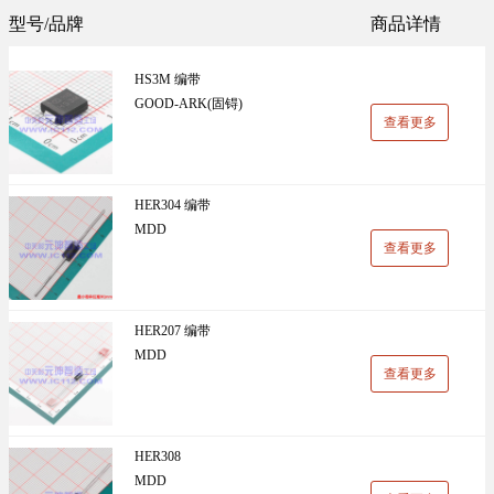
Sunlord(顺络)(1305)
TDK(1202)
型号/品牌
商品详情
万能板(14)
电阻(19)
VISHAY(威世)(1091)
BOOMELE(博穆精密)(1024)
HS3M 编带
UniOhm台湾厚声（授权代理）(983)
CJ江苏长电（授权代理）(930)
GOOD-ARK(固锝)
查看更多
国产(926)
SRD(圣融达)(811)
台湾大毅(804)
CCO(千志电子)(794)
HER304 编带
MDD
LINEAR(凌特)(728)
AISHI(艾华集团)(668)
查看更多
ST(先科)(660)
Nexperia(安世)(651)
ADI(亚德诺)(629)
Infineon(英飞凌)(624)
HER207 编带
MDD
HKR(香港电阻)(619)
MAXIM(美信)(597)
查看更多
HER308
MDD