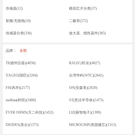
存储器(12)
模拟芯片分类(37)
射频/无线电(10)
二极管(272)
传感器分类(336)
放大器、线性器件(385)
接口芯片分类(166)
驱动器(8)
品牌：
全部
电容(217)
晶振(70)
TI(德州仪器)(4050)
RALEC(旺诠)(4027)
光耦/发光管/红外(46)
晶体管类(73)
YAGEO(国巨)(3264)
台湾华科(WTC)(2641)
电感/磁珠/变压器(74)
蜂鸣器/扬声器/咪头(12)
FH(风华)(2177)
ON(安森美)(2020)
保险丝(16)
按键开关/继电器(87)
muRata(村田)(1800)
ST(意法半导体)(1475)
五金类/其他(23)
线材/焊接材料(61)
EVER OHMS(天二科技)(1452)
LIZ(丽智电子)(1399)
电源电池(61)
连接器分类(52)
DIODES(美台)(1375)
MICROCHIP(美国微芯)(1313)
马达(3)
滤波器(7)