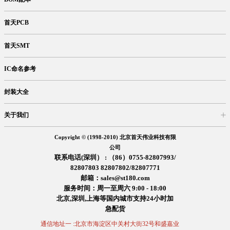
首天PCB
首天SMT
IC命名参考
封装大全
关于我们
入驻首天
在线留言
企业信息
交易信息
诚聘英才
售后服务
Copyright © (1998-2010) 北京首天伟业科技有限
公司
联系电话(深圳） : （86）0755-82807993/
82807803 82807802/82807771
邮箱：sales@st180.com
服务时间：周一至周六 9:00 - 18:00
北京,深圳,上海等国内城市支持24小时加
急配货
通信地址一 :北京市海淀区中关村大街32号和盛嘉业