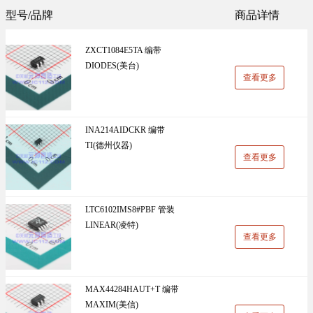
Sunlord(顺络)(1305)
TDK(1202)
型号/品牌
商品详情
万能板(14)
电阻(19)
VISHAY(威世)(1091)
BOOMELE(博穆精密)(1024)
ZXCT1084E5TA 编带
UniOhm台湾厚声（授权代理）(983)
CJ江苏长电（授权代理）(930)
DIODES(美台)
查看更多
国产(926)
SRD(圣融达)(811)
台湾大毅(804)
CCO(千志电子)(794)
INA214AIDCKR 编带
TI(德州仪器)
LINEAR(凌特)(728)
AISHI(艾华集团)(668)
查看更多
ST(先科)(660)
Nexperia(安世)(651)
ADI(亚德诺)(629)
Infineon(英飞凌)(624)
LTC6102IMS8#PBF 管装
LINEAR(凌特)
HKR(香港电阻)(619)
MAXIM(美信)(597)
查看更多
MAX44284HAUT+T 编带
MAXIM(美信)