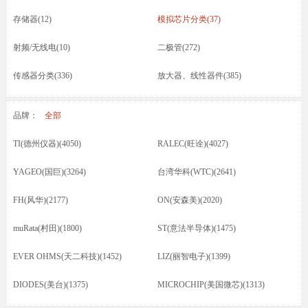
存储器(12)
模拟芯片分类(37)
射频/无线电(10)
二极管(272)
传感器分类(336)
放大器、线性器件(385)
接口芯片分类(166)
驱动器(8)
品牌：
全部
电容(217)
晶振(70)
TI(德州仪器)(4050)
RALEC(旺诠)(4027)
光耦/发光管/红外(46)
晶体管类(73)
YAGEO(国巨)(3264)
台湾华科(WTC)(2641)
电感/磁珠/变压器(74)
蜂鸣器/扬声器/咪头(12)
FH(风华)(2177)
ON(安森美)(2020)
保险丝(16)
按键开关/继电器(87)
muRata(村田)(1800)
ST(意法半导体)(1475)
五金类/其他(23)
线材/焊接材料(61)
EVER OHMS(天二科技)(1452)
LIZ(丽智电子)(1399)
电源电池(61)
连接器分类(52)
DIODES(美台)(1375)
MICROCHIP(美国微芯)(1313)
马达(3)
滤波器(7)