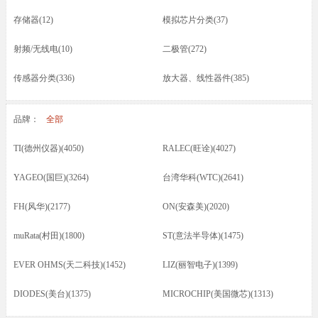
存储器(12)
模拟芯片分类(37)
射频/无线电(10)
二极管(272)
传感器分类(336)
放大器、线性器件(385)
接口芯片分类(166)
驱动器(8)
品牌：
全部
电容(217)
晶振(70)
TI(德州仪器)(4050)
RALEC(旺诠)(4027)
光耦/发光管/红外(46)
晶体管类(73)
YAGEO(国巨)(3264)
台湾华科(WTC)(2641)
电感/磁珠/变压器(74)
蜂鸣器/扬声器/咪头(12)
FH(风华)(2177)
ON(安森美)(2020)
保险丝(16)
按键开关/继电器(87)
muRata(村田)(1800)
ST(意法半导体)(1475)
五金类/其他(23)
线材/焊接材料(61)
EVER OHMS(天二科技)(1452)
LIZ(丽智电子)(1399)
电源电池(61)
连接器分类(52)
DIODES(美台)(1375)
MICROCHIP(美国微芯)(1313)
马达(3)
滤波器(7)