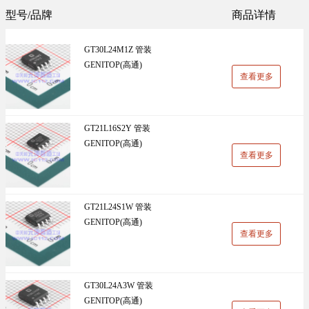
Sunlord(顺络)(1305)
TDK(1202)
型号/品牌
商品详情
万能板(14)
电阻(19)
VISHAY(威世)(1091)
BOOMELE(博穆精密)(1024)
GT30L24M1Z 管装
UniOhm台湾厚声（授权代理）(983)
CJ江苏长电（授权代理）(930)
GENITOP(高通)
查看更多
国产(926)
SRD(圣融达)(811)
台湾大毅(804)
CCO(千志电子)(794)
GT21L16S2Y 管装
GENITOP(高通)
LINEAR(凌特)(728)
AISHI(艾华集团)(668)
查看更多
ST(先科)(660)
Nexperia(安世)(651)
ADI(亚德诺)(629)
Infineon(英飞凌)(624)
GT21L24S1W 管装
GENITOP(高通)
HKR(香港电阻)(619)
MAXIM(美信)(597)
查看更多
GT30L24A3W 管装
GENITOP(高通)