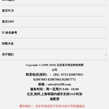
首天PCB
首天SMT
IC命名参考
封装大全
关于我们
入驻首天
在线留言
企业信息
交易信息
诚聘英才
售后服务
Copyright © (1998-2010) 北京首天伟业科技有限
公司
联系电话(深圳） : （86）0755-82807993/
82807803 82807802/82807771
邮箱：sales@st180.com
服务时间：周一至周六 9:00 - 18:00
北京,深圳,上海等国内城市支持24小时加
急配货
通信地址一 :北京市海淀区中关村大街32号和盛嘉业