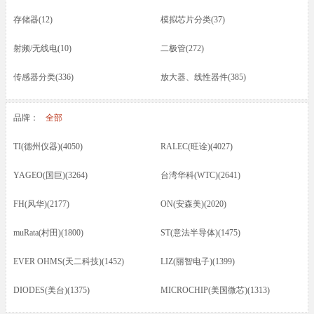
存储器(12)
模拟芯片分类(37)
射频/无线电(10)
二极管(272)
传感器分类(336)
放大器、线性器件(385)
接口芯片分类(166)
驱动器(8)
品牌：
全部
电容(217)
晶振(70)
TI(德州仪器)(4050)
RALEC(旺诠)(4027)
光耦/发光管/红外(46)
晶体管类(73)
YAGEO(国巨)(3264)
台湾华科(WTC)(2641)
电感/磁珠/变压器(74)
蜂鸣器/扬声器/咪头(12)
FH(风华)(2177)
ON(安森美)(2020)
保险丝(16)
按键开关/继电器(87)
muRata(村田)(1800)
ST(意法半导体)(1475)
五金类/其他(23)
线材/焊接材料(61)
EVER OHMS(天二科技)(1452)
LIZ(丽智电子)(1399)
电源电池(61)
连接器分类(52)
DIODES(美台)(1375)
MICROCHIP(美国微芯)(1313)
马达(3)
滤波器(7)