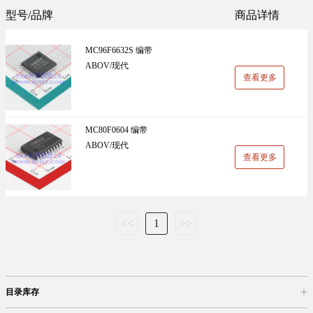
Sunlord(顺络)(1305)
TDK(1202)
型号/品牌
商品详情
万能板(14)
电阻(19)
VISHAY(威世)(1091)
BOOMELE(博穆精密)(1024)
MC96F6632S 编带
UniOhm台湾厚声（授权代理）(983)
CJ江苏长电（授权代理）(930)
ABOV/现代
查看更多
国产(926)
SRD(圣融达)(811)
台湾大毅(804)
CCO(千志电子)(794)
MC80F0604 编带
ABOV/现代
LINEAR(凌特)(728)
AISHI(艾华集团)(668)
查看更多
ST(先科)(660)
Nexperia(安世)(651)
ADI(亚德诺)(629)
Infineon(英飞凌)(624)
<<
1
>>
HKR(香港电阻)(619)
MAXIM(美信)(597)
目录库存