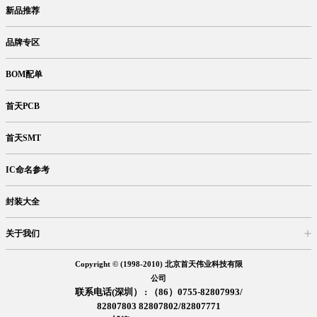
商品目录
库存查询
网上订购
新品推荐
品牌专区
BOM配单
首天PCB
首天SMT
IC命名参考
封装大全
关于我们
入驻首天
在线留言
企业信息
交易信息
诚聘英才
售后服务
Copyright © (1998-2010) 北京首天伟业科技有限
公司
联系电话(深圳） : （86）0755-82807993/
82807803 82807802/82807771