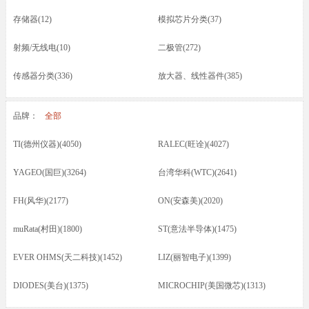
存储器(12)
模拟芯片分类(37)
射频/无线电(10)
二极管(272)
传感器分类(336)
放大器、线性器件(385)
接口芯片分类(166)
驱动器(8)
品牌：
全部
电容(217)
晶振(70)
TI(德州仪器)(4050)
RALEC(旺诠)(4027)
光耦/发光管/红外(46)
晶体管类(73)
YAGEO(国巨)(3264)
台湾华科(WTC)(2641)
电感/磁珠/变压器(74)
蜂鸣器/扬声器/咪头(12)
FH(风华)(2177)
ON(安森美)(2020)
保险丝(16)
按键开关/继电器(87)
muRata(村田)(1800)
ST(意法半导体)(1475)
五金类/其他(23)
线材/焊接材料(61)
EVER OHMS(天二科技)(1452)
LIZ(丽智电子)(1399)
电源电池(61)
连接器分类(52)
DIODES(美台)(1375)
MICROCHIP(美国微芯)(1313)
马达(3)
滤波器(7)