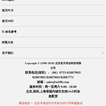
首天PCB
首天SMT
IC命名参考
封装大全
关于我们
入驻首天
在线留言
企业信息
交易信息
诚聘英才
售后服务
Copyright © (1998-2010) 北京首天伟业科技有限
公司
联系电话(深圳） : （86）0755-82807993/
82807803 82807802/82807771
邮箱：sales@st180.com
服务时间：周一至周六 9:00 - 18:00
北京,深圳,上海等国内城市支持24小时加
急配货
通信地址一 :北京市海淀区中关村大街32号和盛嘉业