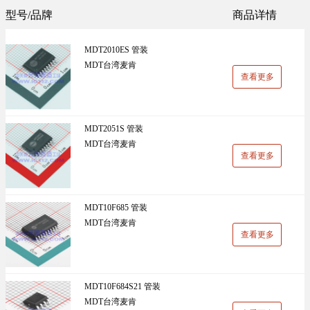
Sunlord(顺络)(1305)
TDK(1202)
型号/品牌
商品详情
万能板(14)
电阻(19)
VISHAY(威世)(1091)
BOOMELE(博穆精密)(1024)
MDT2010ES 管装
UniOhm台湾厚声（授权代理）(983)
CJ江苏长电（授权代理）(930)
MDT台湾麦肯
查看更多
国产(926)
SRD(圣融达)(811)
台湾大毅(804)
CCO(千志电子)(794)
MDT2051S 管装
MDT台湾麦肯
LINEAR(凌特)(728)
AISHI(艾华集团)(668)
查看更多
ST(先科)(660)
Nexperia(安世)(651)
ADI(亚德诺)(629)
Infineon(英飞凌)(624)
MDT10F685 管装
MDT台湾麦肯
HKR(香港电阻)(619)
MAXIM(美信)(597)
查看更多
MDT10F684S21 管装
MDT台湾麦肯