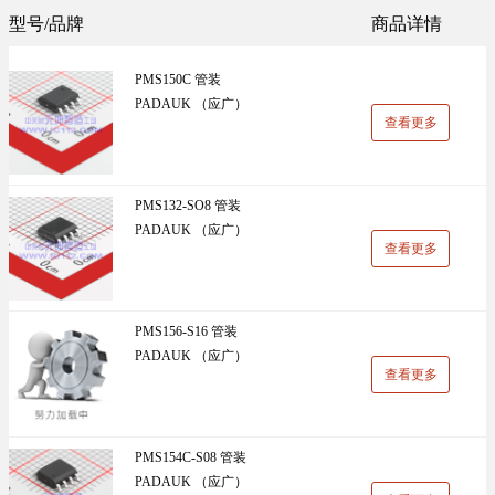
Sunlord(顺络)(1305)
TDK(1202)
型号/品牌
商品详情
万能板(14)
电阻(19)
VISHAY(威世)(1091)
BOOMELE(博穆精密)(1024)
PMS150C 管装
UniOhm台湾厚声（授权代理）(983)
CJ江苏长电（授权代理）(930)
PADAUK （应广）
查看更多
国产(926)
SRD(圣融达)(811)
台湾大毅(804)
CCO(千志电子)(794)
PMS132-SO8 管装
PADAUK （应广）
LINEAR(凌特)(728)
AISHI(艾华集团)(668)
查看更多
ST(先科)(660)
Nexperia(安世)(651)
ADI(亚德诺)(629)
Infineon(英飞凌)(624)
PMS156-S16 管装
PADAUK （应广）
HKR(香港电阻)(619)
MAXIM(美信)(597)
查看更多
PMS154C-S08 管装
PADAUK （应广）