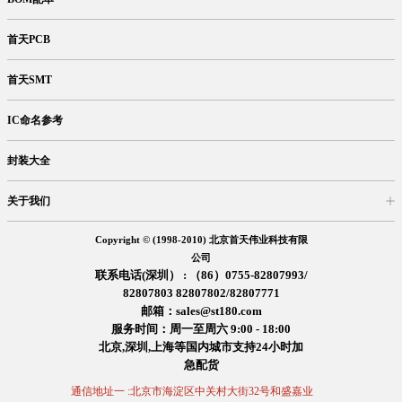
首天PCB
首天SMT
IC命名参考
封装大全
关于我们
入驻首天
在线留言
企业信息
交易信息
诚聘英才
售后服务
Copyright © (1998-2010) 北京首天伟业科技有限
公司
联系电话(深圳） : （86）0755-82807993/
82807803 82807802/82807771
邮箱：sales@st180.com
服务时间：周一至周六 9:00 - 18:00
北京,深圳,上海等国内城市支持24小时加
急配货
通信地址一 :北京市海淀区中关村大街32号和盛嘉业