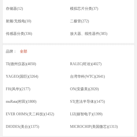
存储器(12)
模拟芯片分类(37)
射频/无线电(10)
二极管(272)
传感器分类(336)
放大器、线性器件(385)
接口芯片分类(166)
驱动器(8)
品牌：
全部
电容(217)
晶振(70)
TI(德州仪器)(4050)
RALEC(旺诠)(4027)
光耦/发光管/红外(46)
晶体管类(73)
YAGEO(国巨)(3264)
台湾华科(WTC)(2641)
电感/磁珠/变压器(74)
蜂鸣器/扬声器/咪头(12)
FH(风华)(2177)
ON(安森美)(2020)
保险丝(16)
按键开关/继电器(87)
muRata(村田)(1800)
ST(意法半导体)(1475)
五金类/其他(23)
线材/焊接材料(61)
EVER OHMS(天二科技)(1452)
LIZ(丽智电子)(1399)
电源电池(61)
连接器分类(52)
DIODES(美台)(1375)
MICROCHIP(美国微芯)(1313)
马达(3)
滤波器(7)