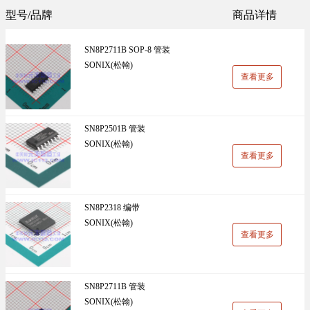
Sunlord(顺络)(1305)
TDK(1202)
型号/品牌
商品详情
万能板(14)
电阻(19)
VISHAY(威世)(1091)
BOOMELE(博穆精密)(1024)
SN8P2711B SOP-8 管装
UniOhm台湾厚声（授权代理）(983)
CJ江苏长电（授权代理）(930)
SONIX(松翰)
查看更多
国产(926)
SRD(圣融达)(811)
台湾大毅(804)
CCO(千志电子)(794)
SN8P2501B 管装
SONIX(松翰)
LINEAR(凌特)(728)
AISHI(艾华集团)(668)
查看更多
ST(先科)(660)
Nexperia(安世)(651)
ADI(亚德诺)(629)
Infineon(英飞凌)(624)
SN8P2318 编带
SONIX(松翰)
HKR(香港电阻)(619)
MAXIM(美信)(597)
查看更多
SN8P2711B 管装
SONIX(松翰)