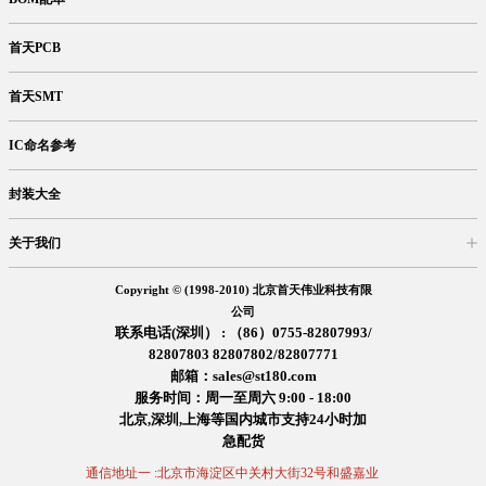
首天PCB
首天SMT
IC命名参考
封装大全
关于我们
入驻首天
在线留言
企业信息
交易信息
诚聘英才
售后服务
Copyright © (1998-2010) 北京首天伟业科技有限
公司
联系电话(深圳） : （86）0755-82807993/
82807803 82807802/82807771
邮箱：sales@st180.com
服务时间：周一至周六 9:00 - 18:00
北京,深圳,上海等国内城市支持24小时加
急配货
通信地址一 :北京市海淀区中关村大街32号和盛嘉业