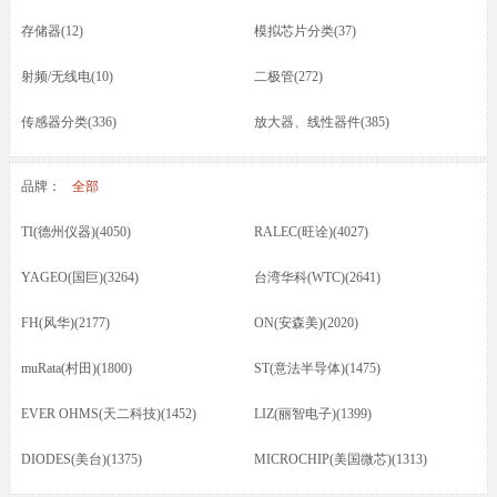
存储器(12)
模拟芯片分类(37)
射频/无线电(10)
二极管(272)
传感器分类(336)
放大器、线性器件(385)
接口芯片分类(166)
驱动器(8)
品牌：
全部
电容(217)
晶振(70)
TI(德州仪器)(4050)
RALEC(旺诠)(4027)
光耦/发光管/红外(46)
晶体管类(73)
YAGEO(国巨)(3264)
台湾华科(WTC)(2641)
电感/磁珠/变压器(74)
蜂鸣器/扬声器/咪头(12)
FH(风华)(2177)
ON(安森美)(2020)
保险丝(16)
按键开关/继电器(87)
muRata(村田)(1800)
ST(意法半导体)(1475)
五金类/其他(23)
线材/焊接材料(61)
EVER OHMS(天二科技)(1452)
LIZ(丽智电子)(1399)
电源电池(61)
连接器分类(52)
DIODES(美台)(1375)
MICROCHIP(美国微芯)(1313)
马达(3)
滤波器(7)