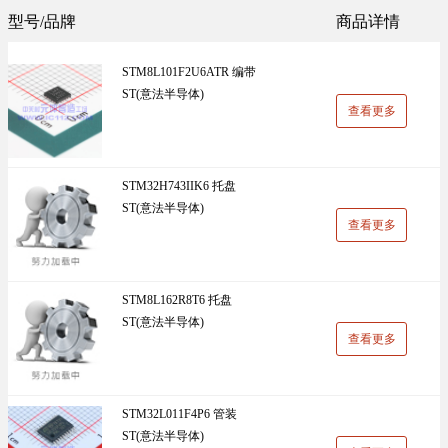
Sunlord(顺络)(1305)
TDK(1202)
型号/品牌
商品详情
万能板(14)
电阻(19)
VISHAY(威世)(1091)
BOOMELE(博穆精密)(1024)
STM8L101F2U6ATR 编带
UniOhm台湾厚声（授权代理）(983)
CJ江苏长电（授权代理）(930)
ST(意法半导体)
查看更多
国产(926)
SRD(圣融达)(811)
台湾大毅(804)
CCO(千志电子)(794)
STM32H743IIK6 托盘
ST(意法半导体)
LINEAR(凌特)(728)
AISHI(艾华集团)(668)
查看更多
ST(先科)(660)
Nexperia(安世)(651)
ADI(亚德诺)(629)
Infineon(英飞凌)(624)
STM8L162R8T6 托盘
ST(意法半导体)
HKR(香港电阻)(619)
MAXIM(美信)(597)
查看更多
STM32L011F4P6 管装
ST(意法半导体)