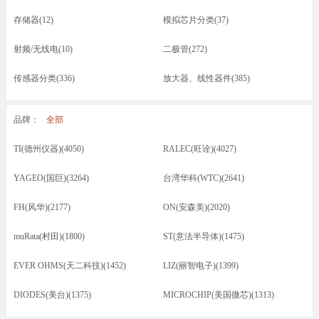
存储器(12)
模拟芯片分类(37)
射频/无线电(10)
二极管(272)
传感器分类(336)
放大器、线性器件(385)
接口芯片分类(166)
驱动器(8)
品牌：
全部
电容(217)
晶振(70)
TI(德州仪器)(4050)
RALEC(旺诠)(4027)
光耦/发光管/红外(46)
晶体管类(73)
YAGEO(国巨)(3264)
台湾华科(WTC)(2641)
电感/磁珠/变压器(74)
蜂鸣器/扬声器/咪头(12)
FH(风华)(2177)
ON(安森美)(2020)
保险丝(16)
按键开关/继电器(87)
muRata(村田)(1800)
ST(意法半导体)(1475)
五金类/其他(23)
线材/焊接材料(61)
EVER OHMS(天二科技)(1452)
LIZ(丽智电子)(1399)
电源电池(61)
连接器分类(52)
DIODES(美台)(1375)
MICROCHIP(美国微芯)(1313)
马达(3)
滤波器(7)