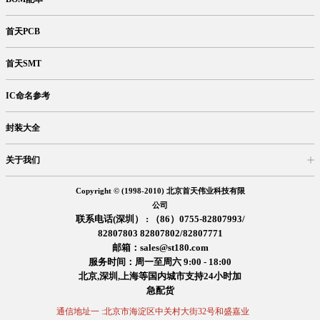
首天PCB
首天SMT
IC命名参考
封装大全
关于我们
入驻首天
在线留言
企业信息
交易信息
诚聘英才
售后服务
Copyright © (1998-2010) 北京首天伟业科技有限
公司
联系电话(深圳） : （86）0755-82807993/
82807803 82807802/82807771
邮箱：sales@st180.com
服务时间：周一至周六 9:00 - 18:00
北京,深圳,上海等国内城市支持24小时加
急配货
通信地址一 :北京市海淀区中关村大街32号和盛嘉业