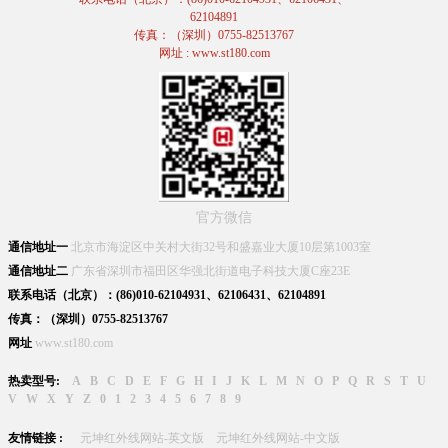
62104891
传真：（深圳）0755-82513767
网址 : www.st180.com
官方微信
通信地址一
北京市海淀区中关村大街32号和盛嘉业大厦10层第1003室
通信地址二
广东省深圳市福田区华强北街道电子科技大厦C座23E
联系电话（北京）：(86)010-62104931、62106431、62104891
传真：（深圳）0755-82513767
网址
www.st180.com
热卖型号:
A
B
C
D
E
F
G
H
I
J
K
L
M
N
O
P
Q
R
S
T
U
V
W
X
Y
Z
0
1
2
3
4
5
6
7
8
9
友情链接 :
元坤红外线网站-英文版
元坤红外线网站-中文版