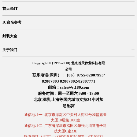
首天SMT
IC命名参考
封装大全
关于我们
入驻首天
在线留言
企业信息
交易信息
诚聘英才
售后服务
Copyright © (1998-2010) 北京首天伟业科技有限
公司
联系电话(深圳） : （86）0755-82807993/
82807803 82807802/82807771
邮箱：sales@st180.com
服务时间：周一至周六 9:00 - 18:00
北京,深圳,上海等国内城市支持24小时加
急配货
通信地址一 :北京市海淀区中关村大街32号和盛嘉业
大厦10层第1003室
通信地址二 :广东省深圳市福田区华强北街道电子科
技大厦C座23E
联系电话（北京）：(86)010-62104931、62106431、