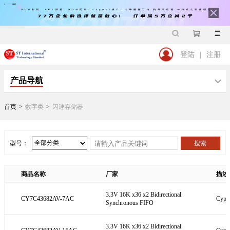
登陆
|
注册
产品导航
首页
>
数字类
>
闪速存储器
搜索
型号：
商品名称
厂家
描述
3.3V 16K x36 x2 Bidirectional
CY7C43682AV-7AC
Cypre
Synchronous FIFO
3.3V 16K x36 x2 Bidirectional