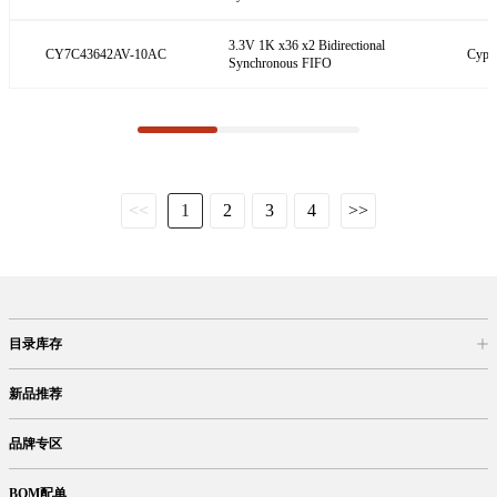
3.3V 1K x36 x2 Bidirectional
CY7C43642AV-10AC
Cypre
Synchronous FIFO
<<
1
2
3
4
>>
目录库存
商品目录
库存查询
网上订购
新品推荐
品牌专区
BOM配单