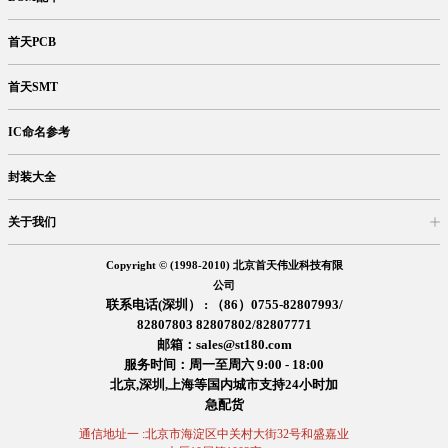
首天PCB
首天SMT
IC命名参考
封装大全
关于我们
入驻首天
在线留言
企业信息
交易信息
诚聘英才
售后服务
Copyright © (1998-2010) 北京首天伟业科技有限
公司
联系电话(深圳） : （86）0755-82807993/
82807803 82807802/82807771
邮箱：sales@st180.com
服务时间：周一至周六 9:00 - 18:00
北京,深圳,上海等国内城市支持24小时加
急配货
通信地址一 :北京市海淀区中关村大街32号和盛嘉业